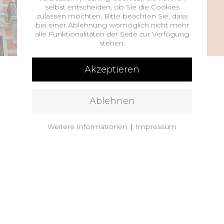
selbst entscheiden, ob Sie die Cookies
zulassen möchten. Bitte beachten Sie, dass
bei einer Ablehnung womöglich nicht mehr
alle Funktionalitäten der Seite zur Verfügung
stehen.
Akzeptieren
impressum
|
datenschutz
Ablehnen
powered by
zerone.ch
Weitere Informationen
|
Impressum