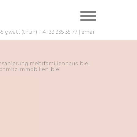
pp = JFactory::getApplication(); ?>
5 gwatt (thun) +41 33 335 35 77 |
email
nsanierung mehrfamilienhaus, biel
chmitz immobilien, biel