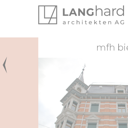
// No direct access. defined('_JEX
mfh bi