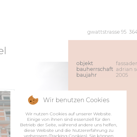
EC') or die; JHtml::_('behavior.framework', true); $a
gwattstrasse 95 364
el
objekt
fassade
bauherrschaft
adrian s
baujahr
2005
Wir benutzen Cookies
Wir nutzen Cookies auf unserer Website.
Einige von ihnen sind essenziell für den
Betrieb der Seite, während andere uns helfen,
diese Website und die Nutzererfahrung zu
verbessern (Tracking Cookies). Sie können